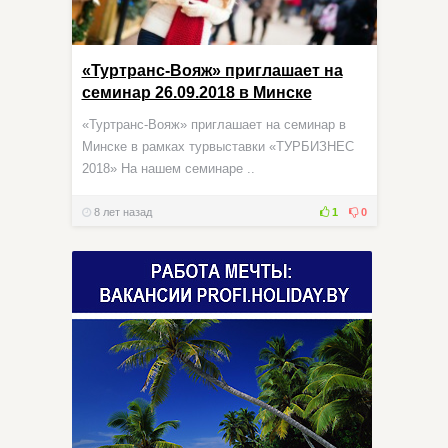
«Туртранс-Вояж» приглашает на
семинар 26.09.2018 в Минске
«Туртранс-Вояж» приглашает на семинар в
Минске в рамках турвыставки «ТУРБИЗНЕС
2018» На нашем семинаре ..
8 лет назад
1
0