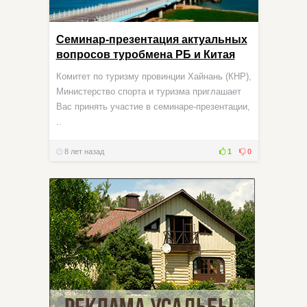
Cеминар-презентация актуальных
вопросов туробмена РБ и Китая
Комитет по туризму провинции Хайнань (КНР),
Министерство спорта и туризма приглашает
Вас принять участие в семинаре-презентации,
..
8 лет назад
1
0