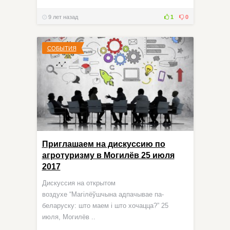
9 лет назад
1
0
СОБЫТИЯ
Приглашаем на дискуссию по
агротуризму в Могилёв 25 июля
2017
Дискуссия на открытом
воздухе “Магілёўшчына адпачывае па-
беларуску: што маем і што хочацца?” 25
июля, Могилёв ..