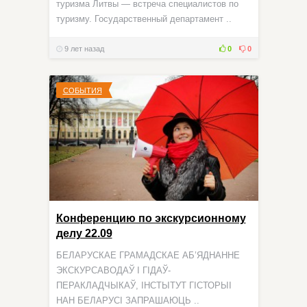
туризма Литвы — встреча специалистов по
туризму. Государственный департамент ..
9 лет назад
0
0
СОБЫТИЯ
Конференцию по экскурсионному
делу 22.09
БЕЛАРУСКАЕ ГРАМАДСКАЕ АБ’ЯДНАННЕ
ЭКСКУРСАВОДАЎ І ГІДАЎ-
ПЕРАКЛАДЧЫКАЎ, ІНСТЫТУТ ГІСТОРЫІ
НАН БЕЛАРУСІ ЗАПРАШАЮЦЬ ..