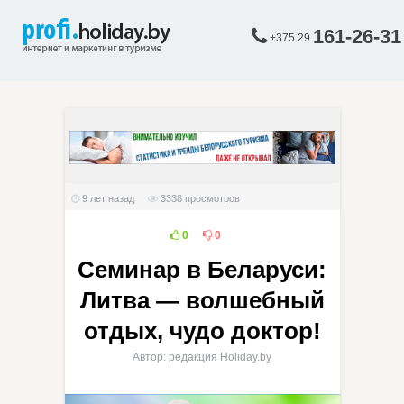
161-26-31
+375 29
9 лет назад
3338
просмотров
0
0
Семинар в Беларуси:
Литва — волшебный
отдых, чудо доктор!
Автор: редакция Holiday.by