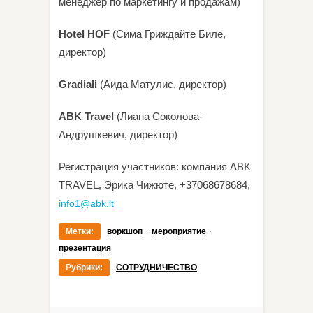
менеджер по маркетингу и продажам)
Hotel HOF
(Сима Гриждайте Биле,
директор)
Gradiali
(Аида Матулис, директор)
ABK Travel
(Лиана Соколова-
Андрушкевич, директор)
Регистрация участников: компания ABK
TRAVEL, Эрика Чижюте, +37068678684,
info1@abk.lt
·
·
Метки:
воркшоп
мероприятие
презентация
Рубрики:
СОТРУДНИЧЕСТВО